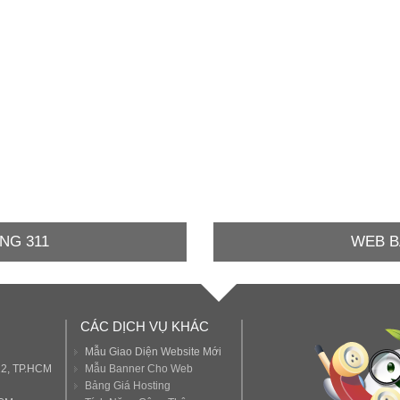
NG 311
WEB B
CÁC DỊCH VỤ KHÁC
Mẫu Giao Diện Website Mới
12, TP.HCM
Mẫu Banner Cho Web
Bảng Giá Hosting