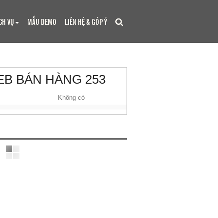
CH VỤ
MẪU DEMO
LIÊN HỆ & GÓP Ý
B BÁN HÀNG 253
Không có