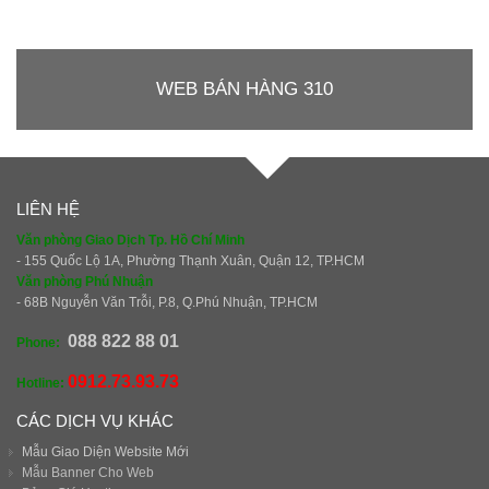
WEB BÁN HÀNG 310
LIÊN HỆ
Văn phòng Giao Dịch Tp. Hồ Chí Minh
- 155 Quốc Lộ 1A, Phường Thạnh Xuân, Quận 12, TP.HCM
Văn phòng Phú Nhuận
- 68B Nguyễn Văn Trỗi, P.8, Q.Phú Nhuận, TP.HCM
088 822 88 01
Phone:
0912.73.93.73
Hotline:
CÁC DỊCH VỤ KHÁC
Mẫu Giao Diện Website Mới
Mẫu Banner Cho Web