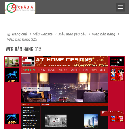
Trang chủ
Mẫu website
Mẫu theo yêu cầu
Web bán hàng
Web bán hàng 315
WEB BÁN HÀNG 315