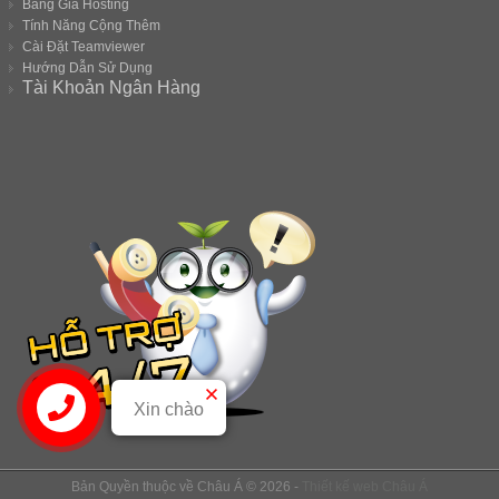
Bảng Giá Hosting
Tính Năng Cộng Thêm
Cài Đặt Teamviewer
Hướng Dẫn Sử Dụng
Tài Khoản Ngân Hàng
Xin chào
Bản Quyền thuộc về Châu Á © 2026 -
Thiết kế web
Châu Á