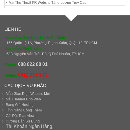
Vài Thủ Thuật PR Website Tăng Lượng Truy Cập
LIÊN HỆ
Văn phòng Giao Dịch Tp. Hồ Chí Minh
- 155 Quốc Lộ 1A, Phường Thạnh Xuân, Quận 12, TP.HCM
Văn phòng Phú Nhuận
- 68B Nguyễn Văn Trỗi, P.8, Q.Phú Nhuận, TP.HCM
088 822 88 01
Phone:
0912.73.93.73
Hotline:
CÁC DỊCH VỤ KHÁC
Mẫu Giao Diện Website Mới
Mẫu Banner Cho Web
Bảng Giá Hosting
Tính Năng Cộng Thêm
Cài Đặt Teamviewer
Hướng Dẫn Sử Dụng
Tài Khoản Ngân Hàng