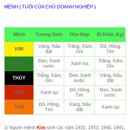
MỆNH ( TUỔI CỦA CHỦ DOANH NGHIỆP )
Mệnh
Tương Sinh
Hòa Hợp
Bị Khắc (kỵ)
Vàng, Nâu
Trắng, Xám,
Đỏ, Hồng,
KIM
đất
Ghi
Tím
Đen, Xanh
Trắng, Xám,
MỘC
Xanh lục
nước
Ghi
Trắng, Xám,
Đen, Xanh
Vàng, Nâu
THỦY
Ghi
nước
đất
Đỏ, Hồng,
Đen, Xanh
HỎA
Xanh lục
Tím
nước
Đỏ, Hồng,
Vàng, Nâu
THỔ
Xanh lục
Tím
đất
1/ Người mệnh
Kim
sinh các năm 1932, 1933, 1940, 1941,