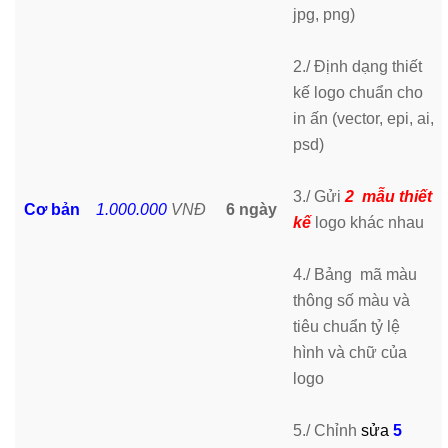
jpg, png)
2./ Định dạng thiết
kế logo chuẩn cho
in ấn (vector, epi, ai,
psd)
3./ Gửi
2 mẫu thiết
Cơ bản
1.000.000
VNĐ
6 ngày
kế
logo khác nhau
4./ Bảng mã màu
thông số màu và
tiêu chuẩn tỷ lệ
hình và chữ của
logo
5./ Chỉnh
sửa
5