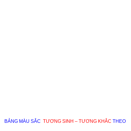
BẢNG MÀU SẮC
TƯƠNG SINH – TƯƠNG KHẮC
THEO