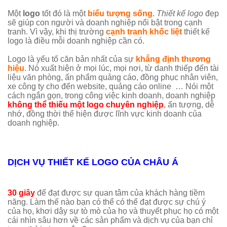
Một
logo
tốt đó là một
biểu tượng sống
.
Thiết kế logo
đẹp
sẽ giúp con người và doanh nghiệp nổi bật trong cạnh
tranh. Vì vậy, khi thị trường
cạnh tranh khốc liệt
thiết kế
logo là điều mỗi doanh nghiệp cần có.
Logo là yếu tố căn bản nhất của sự
khẳng định thương
hiệu
. Nó xuất hiện ở mọi lúc, mọi nơi, từ danh thiếp đến tài
liệu văn phòng, ấn phẩm quảng cáo, đồng phục nhân viên,
xe công ty cho đến website, quảng cáo online … Nói một
cách ngắn gọn, trong công việc kinh doanh, doanh nghiệp
không thể thiếu một logo chuyên nghiệp
, ấn tượng, dễ
nhớ, đồng thời thể hiện được lĩnh vực kinh doanh của
doanh nghiệp.
DỊCH VỤ THIẾT KẾ LOGO CỦA CHÂU Á
30 giây
để đạt được sự quan tâm của khách hàng tiềm
năng. Làm thế nào bạn có thể có thể đạt được sự chú ý
của họ, khơi dậy sự tò mò của họ và thuyết phục họ có một
cái nhìn sâu hơn về các sản phẩm và dịch vụ của bạn chỉ