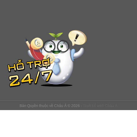
Bản Quyền thuộc về Châu Á © 2026 -
Thiết kế web
Châu Á