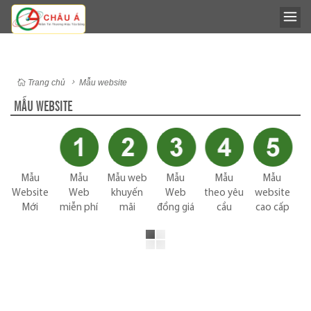
Trang chủ
Mẫu website
MẪU WEBSITE
Mẫu
Mẫu
Mẫu web
Mẫu
Mẫu
Mẫu
Website
Web
khuyến
Web
theo yêu
website
Mới
miễn phí
mãi
đồng giá
cầu
cao cấp