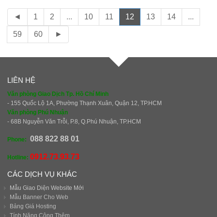
◄
1
2
...
10
11
12
13
14
...
59
60
►
LIÊN HỆ
Văn phòng Giao Dịch Tp. Hồ Chí Minh
- 155 Quốc Lộ 1A, Phường Thạnh Xuân, Quận 12, TP.HCM
Văn phòng Phú Nhuận
- 68B Nguyễn Văn Trỗi, P.8, Q.Phú Nhuận, TP.HCM
088 822 88 01
Phone:
0912.73.93.73
Hotline:
CÁC DỊCH VỤ KHÁC
Mẫu Giao Diện Website Mới
Mẫu Banner Cho Web
Bảng Giá Hosting
Tính Năng Cộng Thêm