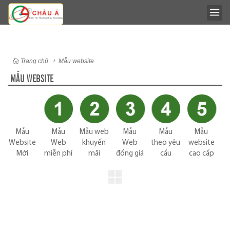
Trang chủ
Mẫu website
MẪU WEBSITE
Mẫu
Mẫu
Mẫu web
Mẫu
Mẫu
Mẫu
Website
Web
khuyến
Web
theo yêu
website
Mới
miễn phí
mãi
đồng giá
cầu
cao cấp