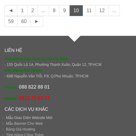
◄
1
2
...
8
9
10
11
12
...
59
60
►
LIÊN HỆ
Văn phòng Giao Dịch Tp. Hồ Chí Minh
- 155 Quốc Lộ 1A, Phường Thạnh Xuân, Quận 12, TP.HCM
Văn phòng Phú Nhuận
- 68B Nguyễn Văn Trỗi, P.8, Q.Phú Nhuận, TP.HCM
088 822 88 01
Phone:
0912.73.93.73
Hotline:
CÁC DỊCH VỤ KHÁC
Mẫu Giao Diện Website Mới
Mẫu Banner Cho Web
Bảng Giá Hosting
Tính Năng Cộng Thêm