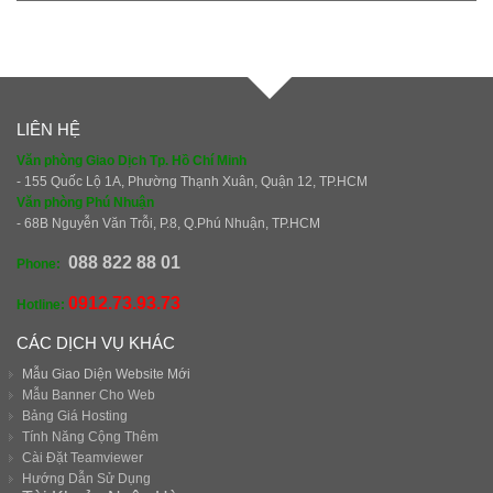
LIÊN HỆ
Văn phòng Giao Dịch Tp. Hồ Chí Minh
- 155 Quốc Lộ 1A, Phường Thạnh Xuân, Quận 12, TP.HCM
Văn phòng Phú Nhuận
- 68B Nguyễn Văn Trỗi, P.8, Q.Phú Nhuận, TP.HCM
088 822 88 01
Phone:
0912.73.93.73
Hotline:
CÁC DỊCH VỤ KHÁC
Mẫu Giao Diện Website Mới
Mẫu Banner Cho Web
Bảng Giá Hosting
Tính Năng Cộng Thêm
Cài Đặt Teamviewer
Hướng Dẫn Sử Dụng