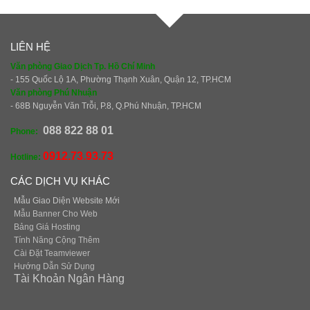
LIÊN HỆ
Văn phòng Giao Dịch Tp. Hồ Chí Minh
- 155 Quốc Lộ 1A, Phường Thạnh Xuân, Quận 12, TP.HCM
Văn phòng Phú Nhuận
- 68B Nguyễn Văn Trỗi, P.8, Q.Phú Nhuận, TP.HCM
088 822 88 01
Phone:
0912.73.93.73
Hotline:
CÁC DỊCH VỤ KHÁC
Mẫu Giao Diện Website Mới
Mẫu Banner Cho Web
Bảng Giá Hosting
Tính Năng Cộng Thêm
Cài Đặt Teamviewer
Hướng Dẫn Sử Dụng
Tài Khoản Ngân Hàng