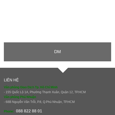
DM
LIÊN HỆ
Văn phòng Giao Dịch Tp. Hồ Chí Minh
- 155 Quốc Lộ 1A, Phường Thạnh Xuân, Quận 12, TP.HCM
Văn phòng Phú Nhuận
- 68B Nguyễn Văn Trỗi, P.8, Q.Phú Nhuận, TP.HCM
088 822 88 01
Phone: