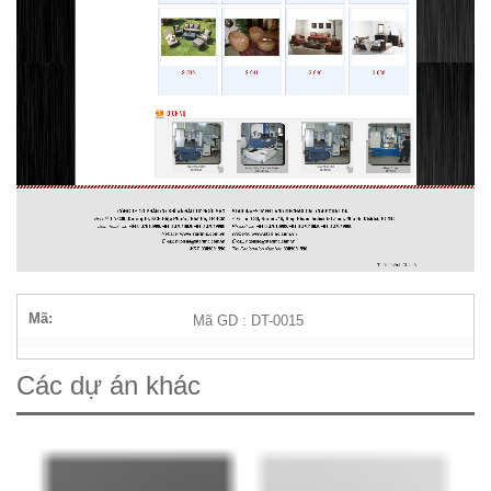
Mã:
Mã GD : DT-0015
Các dự án khác