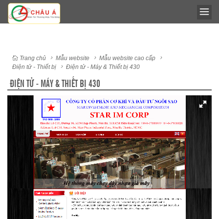
Trang chủ
Mẫu website
Mẫu website cao cấp
Điện tử - Thiết bị
Điện tử - Máy & Thiết bị 430
ĐIỆN TỬ - MÁY & THIẾT BỊ 430