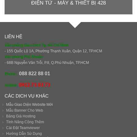
ĐIỆN TỬ - MÁY & THIẾT BỊ 428
LIÊN HỆ
Văn phòng Giao Dịch Tp. Hồ Chí Minh
- 155 Quốc Lộ 1A, Phường Thạnh Xuân, Quận 12, TP.HCM
Văn phòng Phú Nhuận
- 68B Nguyễn Văn Trỗi, P.8, Q.Phú Nhuận, TP.HCM
088 822 88 01
Phone:
0912.73.93.73
Hotline:
CÁC DỊCH VỤ KHÁC
Mẫu Giao Diện Website Mới
Mẫu Banner Cho Web
Bảng Giá Hosting
Tính Năng Cộng Thêm
Cài Đặt Teamviewer
Hướng Dẫn Sử Dụng