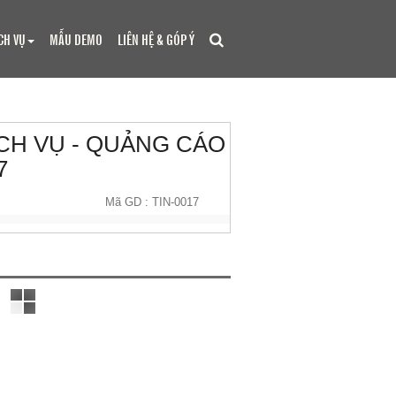
CH VỤ
MẪU DEMO
LIÊN HỆ & GÓP Ý
CH VỤ - QUẢNG CÁO
7
Mã GD : TIN-0017