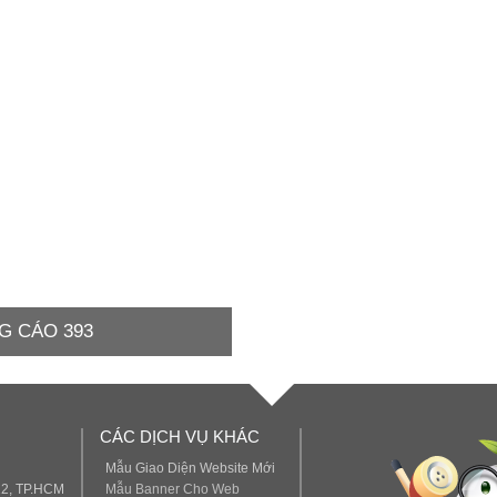
G CÁO 393
CÁC DỊCH VỤ KHÁC
Mẫu Giao Diện Website Mới
12, TP.HCM
Mẫu Banner Cho Web