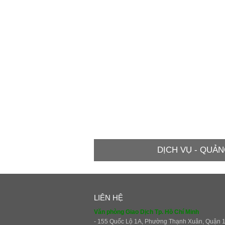
DỊCH VỤ - QUẢN
LIÊN HỆ
Văn phòng Giao Dịch Tp. Hồ Chí Minh
- 155 Quốc Lộ 1A, Phường Thạnh Xuân, Quận 